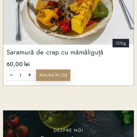
500g
Saramură de crap cu mămăliguță
60,00 lei
ADAUGĂ ÎN COȘ
DESPRE NOI