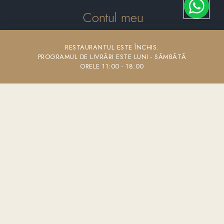
Contul meu
Cont
RESTAURANTUL ESTE ÎNCHIS.
Comenzi
PROGRAMUL DE LIVRĂRI ESTE LUNI - SÂMBĂTĂ
ORELE 11:00 - 18:00
Adrese
Coș
Comanda minimă
30 lei
- Burdujeni
60 lei
- Suceava ( Oraș ) , Salcea, Plopeni, Mereni, Șcheia
50 lei
- Ițcani
80 lei
- Adâncata, Mitoc, Sf. Ilie, Ipotești
120 lei
- Moara, Pătrăuți