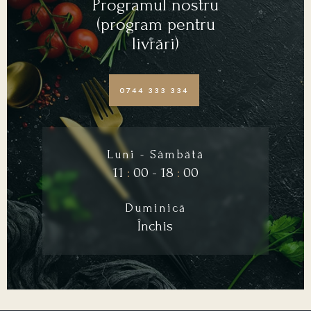
Programul nostru
(program pentru
livrări)
0744 333 334
Luni - Sâmbătă
11
:
00 - 18
:
00
Duminică
Închis