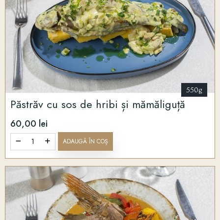
550g
Păstrăv cu sos de hribi și mămăliguță
60,00 lei
ADAUGĂ ÎN COȘ