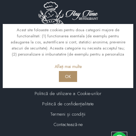
Acest site foloseste cookies pentru doua categorii majore de
functionalitati: (1) functionarea esentiala (de exemplu pentru
adaugarea la cos, autentificare si cont, statistici anonime, prevenire
Informații
atacuri de securitate). Aceasta categorie nu necesita acceptul tau;
(2) personalizare si imbunatatire (de exemplu pentru a personaliza
continutul site-ului, emailurile trimise si reclamele afisate, in functie
Harta site-ului
de preferintele si comportamentul tau. Daca pentru tine e in regula
Aflați mai multe
Prețuri pachete praznic
sa folosim cookies din a doua categorie, te rugam sa dai click pe
OK
butonul alaturat.
Fonduri europene
Politică de utilizare a Cookie-urilor
Politică de confidențialitate
Termeni și condiții
Contactează-ne