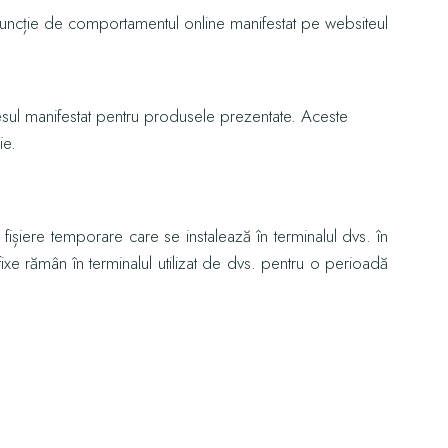
n funcție de comportamentul online manifestat pe websiteul
esul manifestat pentru produsele prezentate. Aceste
ie.
fișiere temporare care se instalează în terminalul dvs. în
fixe rămân în terminalul utilizat de dvs. pentru o perioadă