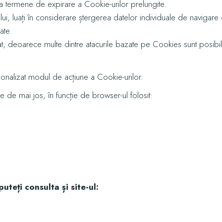
 seta termene de expirare a Cookie-urilor prelungite.
nalului, luați în considerare ștergerea datelor individuale de naviga
ate.
at, deoarece multe dintre atacurile bazate pe Cookies sunt posibil
sonalizat modul de acțiune a Cookie-urilor.
ile de mai jos, în funcție de browser-ul folosit:
uteți consulta și site-ul: