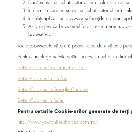
Dacă sunteți unicul utilizator al terminalului, puteți
În cazul în care nu sunteți unicul utilizator al termi
Instalați aplicații antispyware și faceți-le constant upd
Asigurați-vă că browser-ul folosit este mereu updat
browserelor.
Toate browserele vă oferă posibilitatea de a vă seta per
Pentru a ințelege aceste setări, accesați unul dintre linkur
Setări Cookies în Internet Explorer
Setări Cookies în Firefox
Setări Cookies în Google Chrome
Setări Cookies în Safari
Pentru setările Cookie-urilor generate de terți p
http://www.youronlinechoices.com/ro/