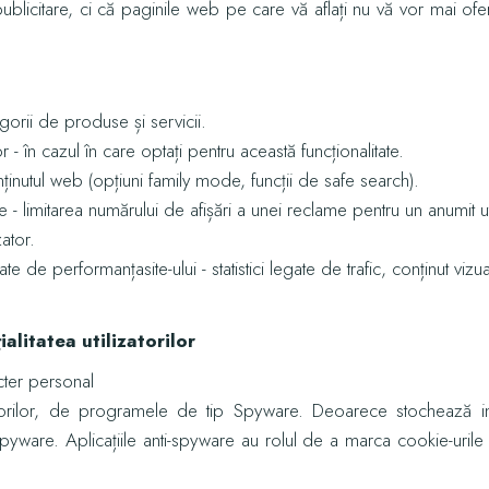
blicitare, ci că paginile web pe care vă aflați nu vă vor mai of
:
egorii de produse și servicii.
 - în cazul în care optați pentru această funcționalitate.
nținutul web (opțiuni family mode, funcții de safe search).
e - limitarea numărului de afișări a unei reclame pentru un anumit uti
zator.
 de performanțasite-ului - statistici legate de trafic, conținut vizu
alitatea utilizatorilor
cter personal
ilizatorilor, de programele de tip Spyware. Deoarece stochează in
 Spyware. Aplicațiile anti-spyware au rolul de a marca cookie-urile