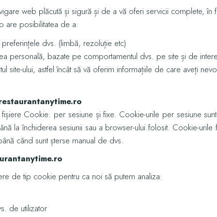
igare web plăcută și sigură și de a vă oferi servicii complete, î
FEL PRINCIPAL POST
ro
are posibilitatea de a:
 preferințele dvs. (limbă, rezoluție etc)
area personală, bazate pe comportamentul dvs. pe site și de inter
tul site-ului, astfel încât să vă oferim informațiile de care aveți nevo
.restaurantanytime.ro
fișiere Cookie: per sesiune și fixe. Cookie-urile per sesiune sunt 
ână la închiderea sesiunii sau a browser-ului folosit. Cookie-urile 
 până când sunt șterse manual de dvs.
aurantanytime.ro
iere de tip cookie pentru ca noi să putem analiza:
s. de utilizator