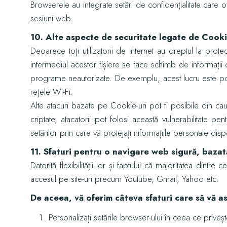
Browserele au integrate setări de confidențialitate care o
sesiuni web.
10. Alte aspecte de securitate legate de Cooki
Deoarece toți utilizatorii de Internet au dreptul la protec
intermediul acestor fișiere se face schimb de informații c
programe neautorizate. De exemplu, acest lucru este posi
rețele Wi-Fi.
Alte atacuri bazate pe Cookie-uri pot fi posibile din ca
criptate, atacatorii pot folosi această vulnerabilitate p
setărilor prin care vă protejați informațiile personale disp
11. Sfaturi pentru o navigare web sigură, baza
Datorită flexibilității lor și faptului că majoritatea dint
accesul pe site-uri precum Youtube, Gmail, Yahoo etc.
De aceea, vă oferim câteva sfaturi care să vă a
Personalizați setările browser-ului în ceea ce priveș