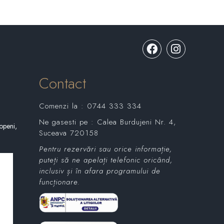
Contact
Comenzi la :
0744 333 334
Ne gasesti pe :
Calea Burdujeni Nr. 4,
openi,
Suceava 720158
Pentru rezervări sau orice informație,
puteți să ne apelați telefonic oricând,
ști
inclusiv și în afara programului de
funcționare.