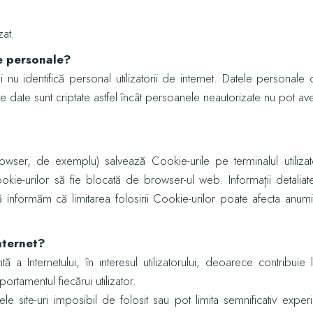
zat.
te personale?
i nu identifică personal utilizatorii de internet. Datele personale c
ste date sunt criptate astfel încât persoanele neautorizate nu pot av
wser, de exemplu) salvează Cookie-urile pe terminalul utilizator
okie-urilor să fie blocată de browser-ul web. Informații detali
nformăm că limitarea folosirii Cookie-urilor poate afecta anumite
nternet?
ntă a Internetului, în interesul utilizatorului, deoarece contrib
ortamentul fiecărui utilizator.
e site-uri imposibil de folosit sau pot limita semnificativ expe