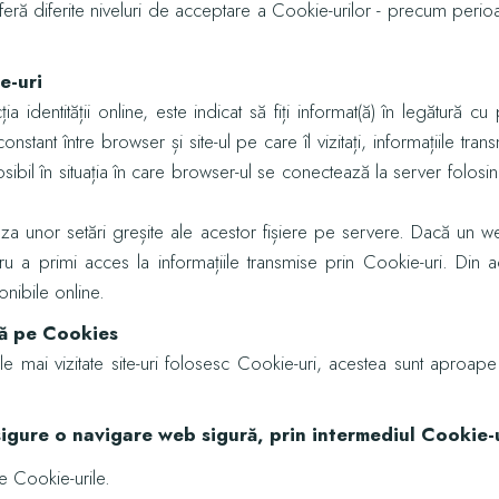
feră diferite niveluri de acceptare a Cookie-urilor - precum perio
e-uri
ția identității online, este indicat să fiți informat(ă) în legătură 
onstant între browser și site-ul pe care îl vizitați, informațiile tr
bil în situația în care browser-ul se conectează la server folosi
uza unor setări greșite ale acestor fișiere pe servere. Dacă un w
entru a primi acces la informațiile transmise prin Cookie-uri. Din
onibile online.
tă pe Cookies
re cele mai vizitate site-uri folosesc Cookie-uri, acestea sunt apro
sigure o navigare web sigură, prin intermediul Cookie-u
te Cookie-urile.