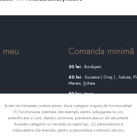
l meu
Comanda minimă
30 lei
- Burdujeni
60 lei
- Suceava ( Oraș ) , Salcea, Pl
Mereni, Șcheia
50 lei
- Ițcani
80 lei
- Adâncata, Mitoc, Sf. Ilie, Ipote
Acest site foloseste cookies pentru doua categorii majore de functionalitati:
(1) functionarea esentiala (de exemplu pentru adaugarea la cos,
120 lei
- Moara, Pătrăuți
autentificare si cont, statistici anonime, prevenire atacuri de securitate).
Aceasta categorie nu necesita acceptul tau; (2) personalizare si
200 lei
- Împrejurimi
imbunatatire (de exemplu pentru a personaliza continutul site-ului,
emailurile trimise si reclamele afisate, in functie de preferintele si