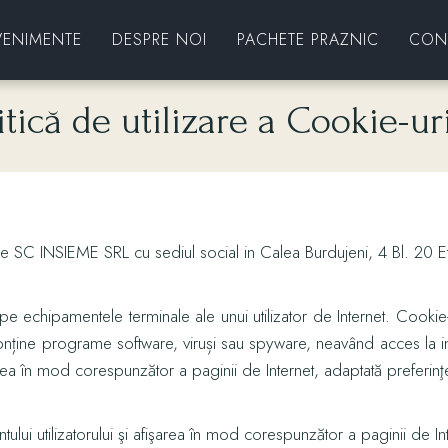
VENIMENTE
DESPRE NOI
PACHETE PRAZNIC
CON
SPECIALITĂȚI GOURMAND
itică de utilizare a Cookie-ur
SPECIALITATEA BUCĂTARULUI
SALATE DE ÎNSOȚIRE
DESERT
 de SC INSIEME SRL cu sediul social in Calea Burdujeni, 4 Bl. 20 E
DESERT LA COMANDĂ
SPECIALITĂȚI DIN PEȘTE
 pe echipamentele terminale ale unui utilizator de Internet. Cookie-u
nține programe software, viruși sau spyware, neavând acces la infor
SPECIALITĂȚI DIN CARNE DE VITĂ
rea în mod corespunzător a paginii de Internet, adaptată preferinţelo
PIZZA
i utilizatorului şi afişarea în mod corespunzător a paginii de Inter
CIORBE DE POST