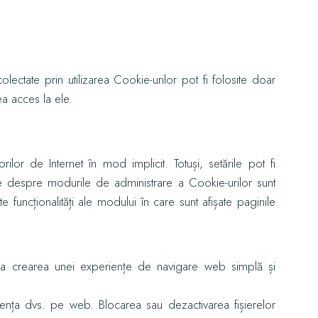
olectate prin utilizarea Cookie-urilor pot fi folosite doar
ea acces la ele.
ilor de Internet în mod implicit. Totuși, setările pot fi
ate despre modurile de administrare a Cookie-urilor sunt
 funcționalități ale modului în care sunt afișate paginile
uie la crearea unei experiențe de navigare web simplă și
riența dvs. pe web. Blocarea sau dezactivarea fișierelor