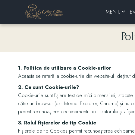
MENIU
E
GUSTĂRI RECI
Pol
MIC DEJUN
PLATOURI LA COMANDĂ
1. Politica de utilizare a Cookie-urilor
PLATOURI TRADIȚIONALE
Aceasta se referă la cookie-urile din website-ul deținut
INSALATE
2. Ce sunt Cookie-urile?
FAST FOOD
Cookie-urile sunt fișiere text de mici dimensiuni, stocate
către un browser (ex: Internet Explorer, Chrome) și nu co
CIORBE
permit recunoaşterea echipamentului utilizatorului şi afişa
SUPE CREME ȘI CRUTOANE
3. Rolul fișierelor de tip Cookie
Fișierele de tip Cookies permit recunoaşterea echipamentulu
PREPARATE LA GRĂTAR