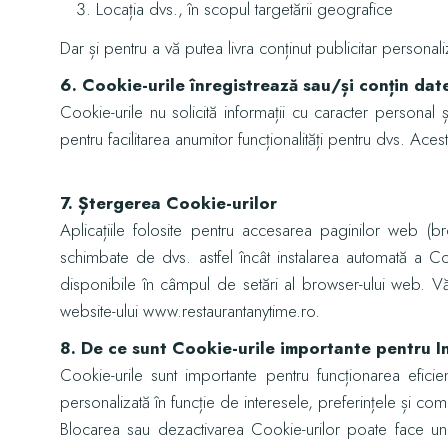
Locația dvs., în scopul targetării geografice
Dar și pentru a vă putea livra conținut publicitar personali
6. Cookie-urile înregistrează sau/și conțin da
Cookie-urile nu solicită informații cu caracter personal ș
pentru facilitarea anumitor funcționalități pentru dvs. Ace
7. Ștergerea Cookie-urilor
Aplicațiile folosite pentru accesarea paginilor web (bro
schimbate de dvs. astfel încât instalarea automată a Co
disponibile în câmpul de setări al browser-ului web. Vă i
website-ului www.restaurantanytime.ro.
8. De ce sunt Cookie-urile importante pentru I
Cookie-urile sunt importante pentru funcționarea eficie
personalizată în funcție de interesele, preferințele și comp
Blocarea sau dezactivarea Cookie-urilor poate face unel