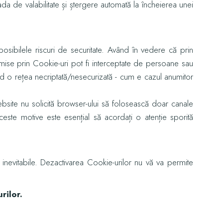
ada de valabilitate și ștergere automată la încheierea unei
cu posibilele riscuri de securitate. Având în vedere că prin
ansmise prin Cookie-uri pot fi interceptate de persoane sau
nd o rețea necriptată/nesecurizată - cum e cazul anumitor
ebsite nu solicită browser-ului să folosească doar canale
 aceste motive este esențial să acordați o atenție sporită
ape inevitabile. Dezactivarea Cookie-urilor nu vă va permite
rilor.