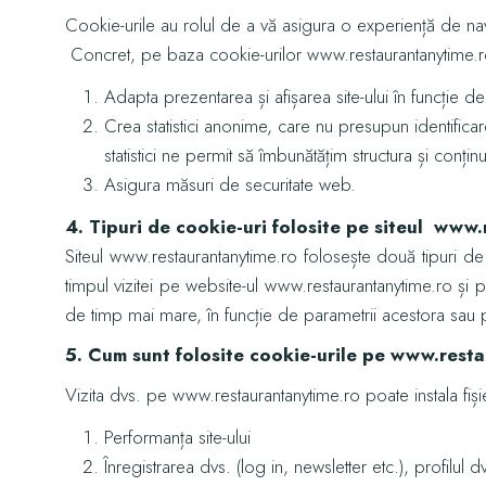
Cookie-urile au rolul de a vă asigura o experiență de nav
SPECIALITĂȚI TRADIȚIONALE
Concret, pe baza cookie-urilor www.restaurantanytime.
Adapta prezentarea și afișarea site-ului în funcție de
Crea statistici anonime, care nu presupun identific
statistici ne permit să îmbunătățim structura și conținu
Asigura măsuri de securitate web.
4. Tipuri de cookie-uri folosite pe siteul www
Siteul www.restaurantanytime.ro folosește două tipuri de 
timpul vizitei pe website-ul www.restaurantanytime.ro și p
de timp mai mare, în funcție de parametrii acestora sau
5. Cum sunt folosite cookie-urile pe www.rest
Vizita dvs. pe www.restaurantanytime.ro poate instala fiș
Performanța site-ului
Înregistrarea dvs. (log in, newsletter etc.), profilul dv