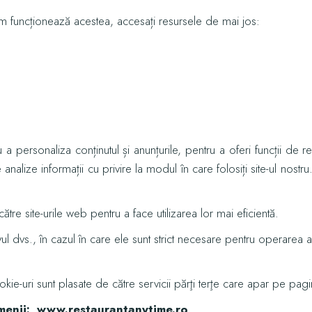
um funcționează acestea, accesați resursele de mai jos:
u a personaliza conținutul și anunțurile, pentru a oferi funcții de r
 analize informații cu privire la modul în care folosiți site-ul nostr
către site-urile web pentru a face utilizarea lor mai eficientă.
 dvs., în cazul în care ele sunt strict necesare pentru operarea ace
ookie-uri sunt plasate de către servicii părţi terţe care apar pe pagi
omenii: www.restaurantanytime.ro