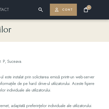
0
TACT
CONT
PASTE
ilor
GARNITURI
SPECIALITĂȚI DIN CARNE DE PUI
SPECIALITĂȚI DIN CARNE DE PORC
t. P, Suceava.
SPECIALITĂȚI DIN CARNE DE CURCAN
BĂUTURI RĂCORITOARE
l este instalat prin solicitarea emisă printr-un web-server
mațiile de pe hard drive-ul utilizatorului. Aceste fişiere
BĂUTURI CALDE
r individuale ale utilizatorului.
MENIUL ZILEI
net, adaptată preferinţelor individuale ale utilizatorului.