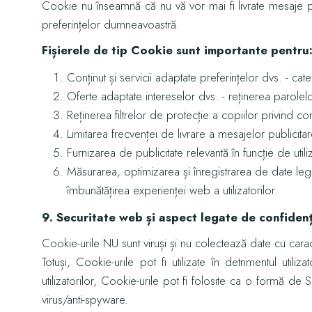
Cookie nu înseamnă că nu vă vor mai fi livrate mesaje pu
preferințelor dumneavoastră.
Fișierele de tip Cookie sunt importante pentru
Conținut și servicii adaptate preferințelor dvs. - cat
Oferte adaptate intereselor dvs. - reținerea parolelor
Reținerea filtrelor de protecție a copiilor privind co
Limitarea frecvenței de livrare a mesajelor publicitar
Furnizarea de publicitate relevantă în funcție de utili
Măsurarea, optimizarea și înregistrarea de date legate
îmbunătățirea experienței web a utilizatorilor.
9. Securitate web și aspect legate de confidenți
Cookie-urile NU sunt viruși și nu colectează date cu cara
Totuși, Cookie-urile pot fi utilizate în detrimentul ut
utilizatorilor, Cookie-urile pot fi folosite ca o formă de
virus/anti-spyware.